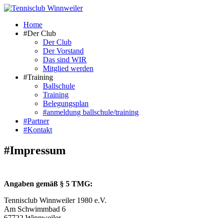
Zum
Inhalt
Home
springen
#Der Club
Der Club
Der Vorstand
Das sind WIR
Mitglied werden
#Training
Ballschule
Training
Belegungsplan
#anmeldung ballschule/training
#Partner
#Kontakt
#Impressum
Angaben gemäß § 5 TMG:
Tennisclub Winnweiler 1980 e.V.
Am Schwimmbad 6
67722 Winnweiler