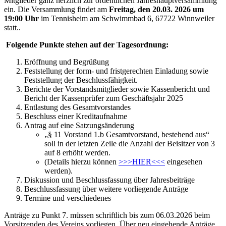
Mitglieder ganz herzlich zur ordentlichen Jahreshauptversammlung
ein. Die Versammlung findet am
Freitag, den 20.03. 2026 um
19:00 Uhr
im Tennisheim am Schwimmbad 6, 67722 Winnweiler
statt..
Folgende Punkte stehen auf der Tagesordnung:
Eröffnung und Begrüßung
Feststellung der form- und fristgerechten Einladung sowie
Feststellung der Beschlussfähigkeit.
Berichte der Vorstandsmitglieder sowie Kassenbericht und
Bericht der Kassenprüfer zum Geschäftsjahr 2025
Entlastung des Gesamtvorstandes
Beschluss einer Kreditaufnahme
Antrag auf eine Satzungsänderung
„§ 11 Vorstand 1.b Gesamtvorstand, bestehend aus“
soll in der letzten Zeile die Anzahl der Beisitzer von 3
auf 8 erhöht werden.
(Details hierzu können
>>>HIER<<<
eingesehen
werden).
Diskussion und Beschlussfassung über Jahresbeiträge
Beschlussfassung über weitere vorliegende Anträge
Termine und verschiedenes
Anträge zu Punkt 7. müssen schriftlich bis zum 06.03.2026 beim
Vorsitzenden des Vereins vorliegen. Über neu eingehende Anträge