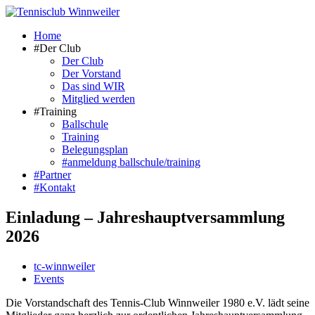
Zum
Inhalt
Home
springen
#Der Club
Der Club
Der Vorstand
Das sind WIR
Mitglied werden
#Training
Ballschule
Training
Belegungsplan
#anmeldung ballschule/training
#Partner
#Kontakt
Einladung – Jahreshauptversammlung
2026
Beitrags-
tc-winnweiler
Autor:
Beitrags-
Events
Kategorie:
Die Vorstandschaft des Tennis-Club Winnweiler 1980 e.V. lädt seine